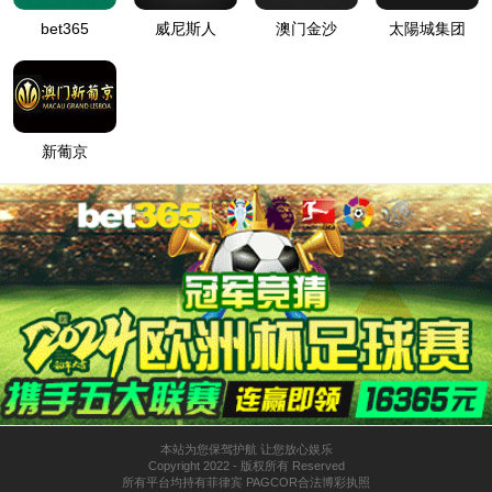
東會
2138cc太阳集团官网科技股
份有限公司
Address: 333008 桃園市龜山區頂湖五街3號
TEL:
886-3-3285480
FAX: 886-3-3283883
Email:
justin@tw.sunfpu.com
此網站使用cookies蒐集必要的使用者瀏覽行為，以讓我們
能為您提供更好的瀏覽體驗。 瀏覽本網站，即表示您同意
© 2026 2138cc太阳集团官网科技股份有限公司 All Rights
線上隱私權聲明
Reserved.
× 關閉
Site Map
|
Privacy Policy