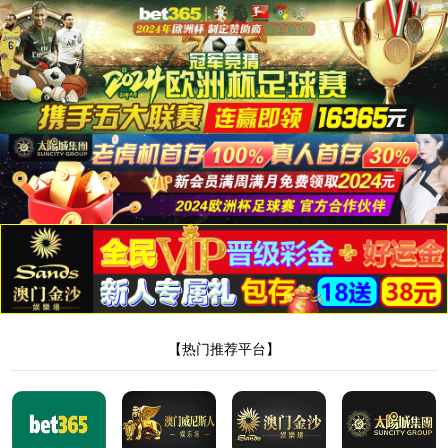
2138cc太阳集团官网
Home
我們的設備
電氣設備
電氣設備
LAN
C
able
M
easuring
S
ystem
Name
網路線量測系統
Function
CAT.8/CAT.7/CAT.6A/CAT.6/CAT.5E
LA